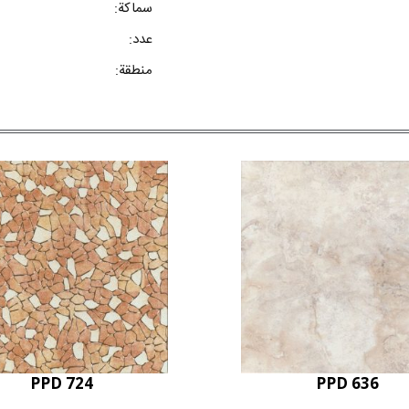
سماكة:
عدد:
منطقة:
PPD 724
PPD 636