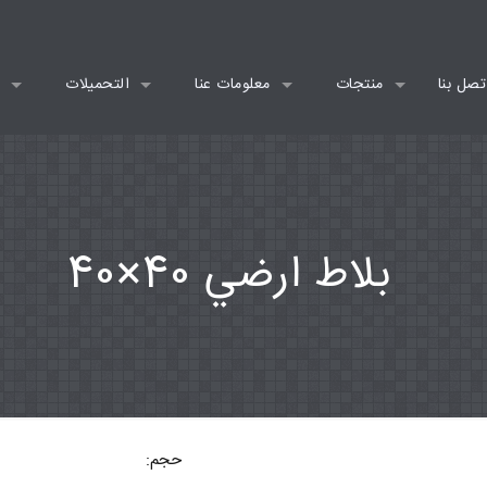
تصل بنا
منتجات
معلومات عنا
التحميلات
ت
بلاط ارضي 40×40
حجم: