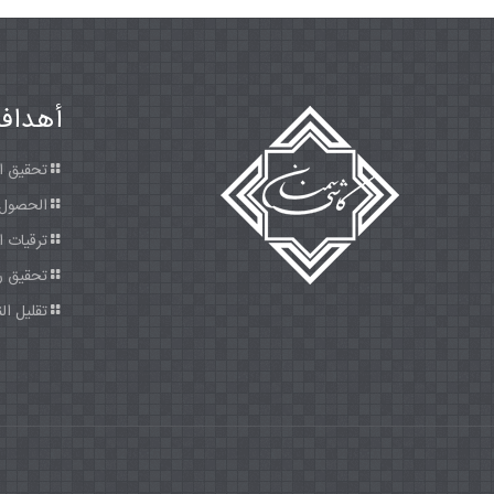
أهدافن
تحقيق ال
الحصول 
ترقيات ال
تحقيق رض
تقليل الن