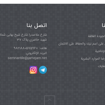
ا
اتصل بنا
شارع ملاصدرا شارع شیخ بهایی شمال
جودة الفائقة
شهید حاضری پلاک 37
على اسم نيك والحفاظ على الائتمان
هاتف: +982188057596
إنتاجية
البريد الإلكتروني:
semnantile@jamejam.net
ا الموارد البشرية
فايات