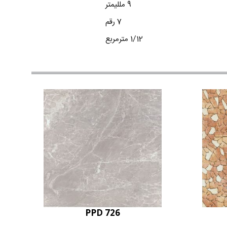
9 ملليمتر
7 رقم
1/12 مترمربع
PPD 726