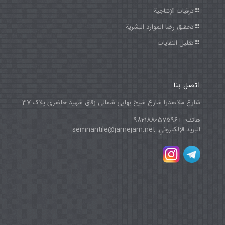
ترقيات الإنتاجية
تحقيق رضا الموارد البشرية
تقليل النفايات
اتصل بنا
شارع ملاصدرا شارع شیخ بهایی شمالی زقاق شهید حاضری پلاک 37
هاتف: +982188057596
البريد الإلكتروني: semnantile@jamejam.net